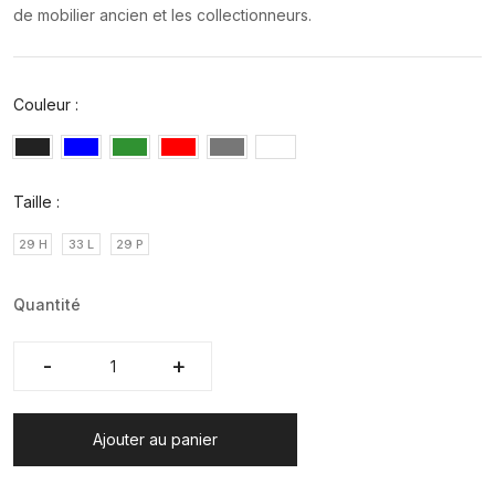
de mobilier ancien et les collectionneurs.
Couleur :
Taille :
29 H
33 L
29 P
Quantité
-
-
+
+
Ajouter au panier