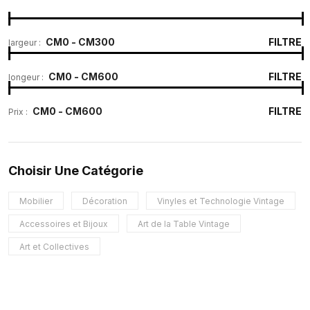
FILTRE
largeur :
FILTRE
longeur :
FILTRE
Prix :
Choisir Une Catégorie
Mobilier
Décoration
Vinyles et Technologie Vintage
Accessoires et Bijoux
Art de la Table Vintage
Art et Collectives